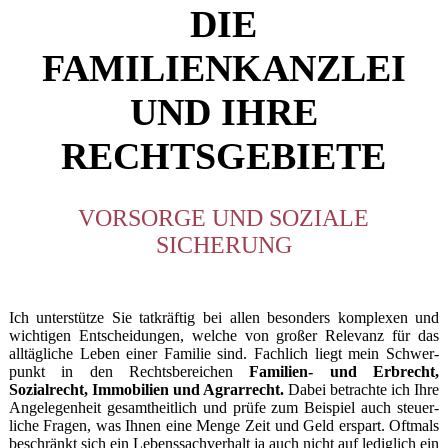
DIE
FAMILIENKANZLEI
UND IHRE
RECHTSGEBIETE
VORSORGE UND SOZIALE
SICHERUNG
Ich unterstütze Sie tatkräftig bei allen beson­ders komplexen und
wich­­ti­gen Ent­­schei­dungen, welche von großer Relevanz für das
alltägliche Leben einer Familie sind. Fachlich liegt mein Schwer­
punkt in den Rechts­be­rei­chen
Familien- und Erbrecht,
Sozialrecht, I
mmo­bilien­ und Agrarrecht.
Dabei betrachte ich Ihre
Angelegen­heit gesamt­heitlich und prüfe zum Beispiel auch steuer­­
liche Fragen, was Ihnen eine Menge Zeit und Geld erspart. Oftmals
be­schränkt sich ein Lebenssachverhalt ja auch nicht auf lediglich ein