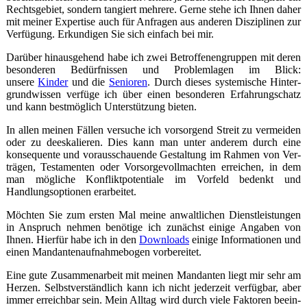
Rechtsgebiet, sondern tangiert meh­­rere. Gerne stehe ich Ihnen daher
mit meiner Exper­tise auch für Anfragen aus anderen Diszi­plinen zur
Verfügung. Erkun­digen Sie sich einfach bei mir.
Darüber hinausgehend habe ich zwei Betrof­fe­nen­gruppen mit deren
besonderen Bedürf­nissen und Problemlagen im Blick:
unsere
Kinder
und die
Senioren
. Durch dieses syste­mische Hinter­
grund­wissen verfüge ich über einen besonderen Erfahrungschatz
und kann bestmöglich Unterstützung bieten.
In allen meinen Fällen versuche ich vor­sorgend Streit zu vermeiden
oder zu de­eska­lieren. Dies kann man unter anderem durch eine
konse­quente und voraus­schauende Gestal­tung im Rahmen von Ver­
trägen, Testa­­­menten oder Vorsorge­voll­machten erreichen, in dem
man mögliche Konflikt­­poten­tiale im Vorfeld bedenkt und
Handlungs­op­tionen erarbeitet.
Möchten Sie zum ersten Mal meine anwalt­lichen Dienst­­leistungen
in Anspruch nehmen benötige ich zunächst einige Angaben von
Ihnen. Hierfür habe ich in den
Downloads
einige Informa­tionen und
einen Man­danten­aufnahme­bogen vorbereitet.
Eine gute Zusammen­arbeit mit meinen Mandanten liegt mir sehr am
Herzen. Selbst­­ver­ständ­­lich kann ich nicht jederzeit verfügbar, aber
immer erreichbar sein. Mein Alltag wird durch viele Faktoren beein­